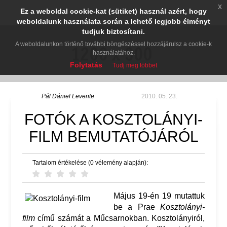
x
Ez a weboldal cookie-kat (sütiket) használ azért, hogy
weboldalunk használata során a lehető legjobb élményt
tudjuk biztosítani.
A weboldalunkon történő további böngészéssel hozzájárulsz a cookie-k
használatához.
Folytatás
Tudj meg többet
Pál Dániel Levente
2010. 05. 23.
FOTÓK A KOSZTOLÁNYI-
FILM BEMUTATÓJÁRÓL
Tartalom értékelése (0 vélemény alapján):
Május 19-én 19 mutattuk
be a Prae
Kosztolányi-
film
című számát a Műcsarnokban. Kosztolányiról,