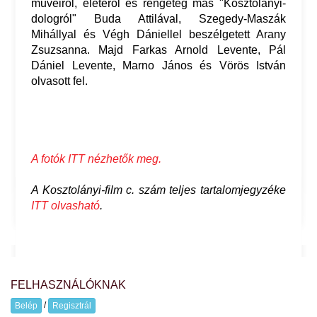
műveiről, életéről és rengeteg más "Kosztolányi-
dologról" Buda Attilával, Szegedy-Maszák
Mihállyal és Végh Dániellel beszélgetett Arany
Zsuzsanna. Majd Farkas Arnold Levente, Pál
Dániel Levente, Marno János és Vörös István
olvasott fel.
A fotók ITT nézhetők meg.
A Kosztolányi-film c. szám teljes tartalomjegyzéke
ITT olvasható
.
FELHASZNÁLÓKNAK
/
Belép
Regisztrál