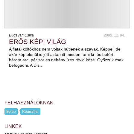
Budavári Csilla
2009. 12. 04.
ERŐS KÉPI VILÁG
A fiatal költőkhöz nem voltak hűtlenek a szavak. Képpel, de
akár képtelenül is jött aztán itt minden, ami ki- és befért
három arc, pár sör és néhány ízes rövid közé. Győzzük csak
befogadni. A Dis…
FELHASZNÁLÓKNAK
/
Belép
Regisztrál
LINKEK